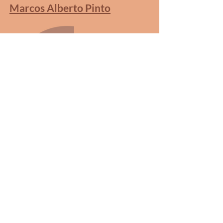
Marcos Alberto Pinto
Psicólogo (CRP: 06/33896), formado em
1989. Estudioso da Abordagem Centrada na
Pessoa desde 1985. Psicoterapeuta individual
e de grupos desde 1990. Facilitador de
Grupos de Encontro desde 1990, tendo
facilitado até o momento mais de 120 grupos
de encontro.
Facilitador de grupos de
estudos, supervisor clínico, ministra palestras
e cursos da Abordagem Centrada na Pessoa